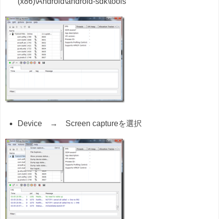
(x86)\Android\android-sdk\tools
Device → Screen captureを選択