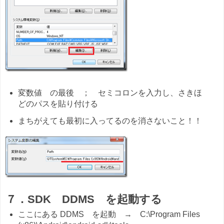
変数値 の最後 ； セミコロンを入力し、さきほ
どのパスを貼り付ける
まちがえても最初に入ってるのを消さないこと！！
７．SDK DDMS を起動する
ここにある DDMS を起動 → C:\Program Files