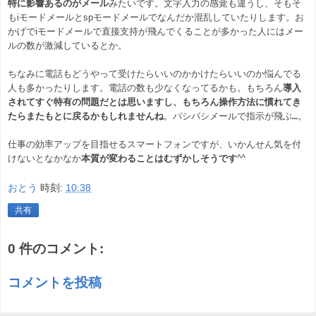
特に影響あるのがメール
みたいです。文字入力の感覚も違うし、そもそ
も
i
モードメールと
sp
モードメールでなんだか混乱していたりします。お
かげで
i
モードメールで直接支持が飛んでくることが多かった人にはメー
ルの数が激減しているとか。
ちなみに電話もどうやって受けたらいいのかかけたらいいのか悩んでる
人も多かったりします。電話の数も少なくなってるかも。もちろん
導入
されてすぐ特有の問題だとは思いますし、もちろん操作方法に慣れてき
たらまたもとに戻るかもしれませんね
。バシバシメールで指示が飛ぶ…。
仕事の効率アップを目指せるスマートフォンですが、いかんせん気を付
けないとなかなか
本質が変わることはむずかしそうです
^^
おとう
時刻:
10:38
共有
0 件のコメント:
コメントを投稿