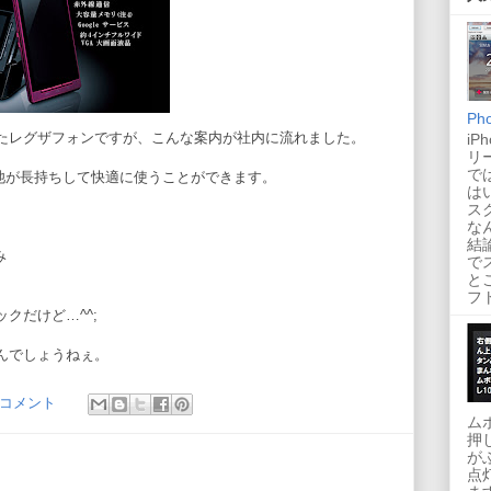
Ph
たレグザフォンですが、こんな案内が社内に流れました。
i
リ
で
池が長持ちして快適に使うことができます。
は
ス
な
結
み
で
と
フト
クだけど…^^;
んでしょうねぇ。
 コメント
ム
押
が
点