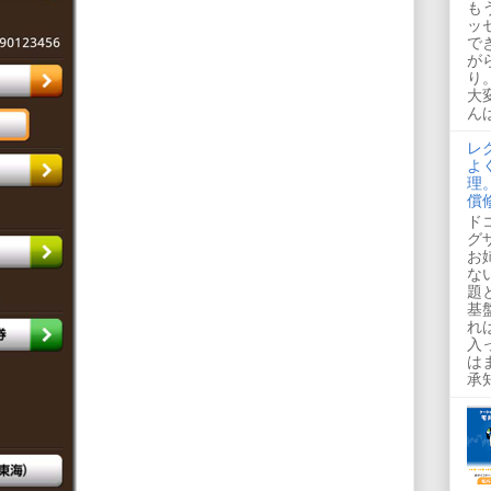
も
ッ
で
が
り
大
んば
レ
よ
理
償
ド
グ
お
な
題
基
れ
入
は
承