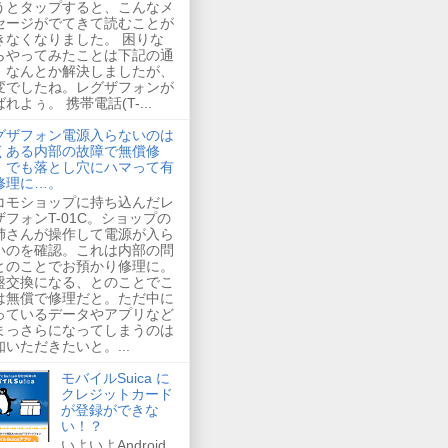
うとタップすると、こんなメ
セージがでてきて読むことが
きなくなりました。 困りな
らやってみたことは下記の通
。なんとか解決しましたが、
変でしたね。レグザフォンが
れよぅ。 携帯電話(T-...
グザフォン電源入らないのは
くある内部の故障で無償修
。でも落とし穴にハマって有
修理に…。
コモショップに持ち込んだレ
ザフォンT-01C。ショップの
姉さんが操作して電源が入ら
いのを確認。これは内部の問
とのことでお預かり修理に。
盤交換になる、とのことでこ
は無償で修理だと。ただ中に
っているデータやアプリなど
まっさらになってしまうのは
知いただきたいと。...
モバイルSuica に
クレジットカード
が登録ができな
い！？
いよいよAndroid