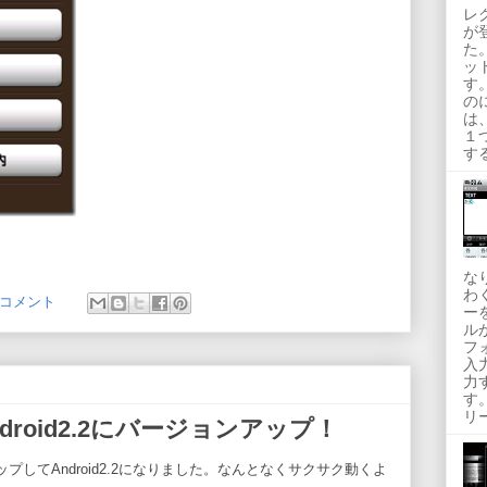
レ
が
た
ッ
す
の
は
１
す
な
わ
 コメント
ー
ル
フ
入
力
す
リ
droid2.2にバージョンアップ！
してAndroid2.2になりました。なんとなくサクサク動くよ