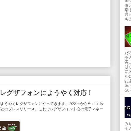
ます
ョ
暗
言
も
だ
る
券
は
に
ル
お
S
Su
aがレグザフォンにようやく対応！
ようやくレグザフォンにやってきます。7/23土からAndroidケ
対応とのプレスリリース。これでレグザフォン中心の電子マネー
み
ゃ