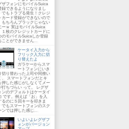
グザフォンにモバイルSuica
登録できるようになりまし
。でもトラブる発生！クレジ
トカード登録ができないので
。もちろんブラックじゃない
にーｗ 実はモバイルSuica
、１枚のクレジットカードに
つのモバイルSuicaしか登録
ることができません...
ケータイ入力から
フリック入力に切
り替えたよ
ガラケーからスマ
ートフォンにいき
り切り替わった上司や同僚い
く、 スマートフォンだとキ
を押した感じがしなくてメー
が打ちづらい って。 レグザ
ォンのデフォルトはケータイ
力 です。例えば「お」を入
するのに５回キーを叩きま
。でもスマートフォンのスク
ーンでは押した感じ...
いよいよレグザフ
ォンがバージョン
アップ