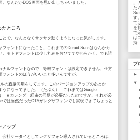
面。なんだかDOS画面を思い出しちゃいました。
。
た
S
す
て
を
ったところ
で
は
ことで、なんとなくサクサク動くようになった気がします。
持..
ォントになったこと。これまでのDoroid Sunsはなんかカ
い。モトヤフォントは少し丸みをおびててやわらかく、でも読
ブ
ョナルフォントなので、等幅フォントは設定できません。仕方
►
幅フォントのほうがいいこと多いんですが。
▼
でメールの直接同期をしてます。このバージョンアップのあとか
うになってました。（たぶん） これまではGoogle
い、Gooｇｌｅカレンダー経由の同期が必要だったのですが、それが必
oneでは当然だったOTAがレグザフォンでも実現できてちょっと
ンアップ
。会社ケータイとしてレグザフォン導入されているところは、