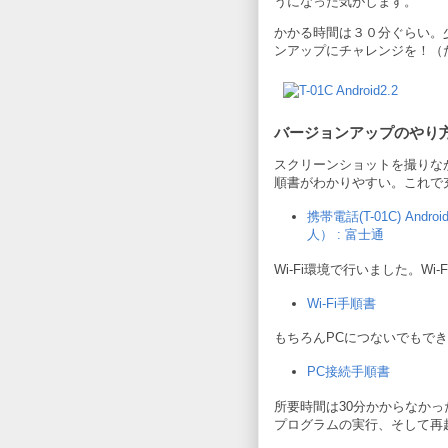
うになった気がします。
かかる時間は３０分ぐらい。
ンアップにチャレンジを！（
バージョンアップのやり
スクリーンショットを撮りな
順書がわかりやすい。これで
携帯電話(T-01C) Andr
人） : 富士通
Wi-Fi環境で行いました。W
Wi-Fi手順書
もちろんPCにつないでもで
PC接続手順書
所要時間は30分かからなか
プログラムの実行、そして再