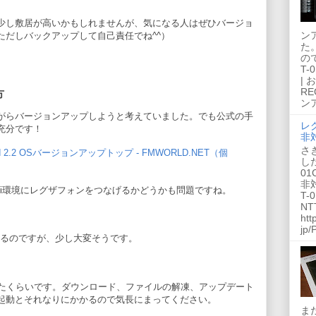
少し敷居が高いかもしれませんが、気になる人はぜひバージョ
ン
ただしバックアップして自己責任でね^^）
た
ので
T
| 
RE
方
ンア
がらバージョンアップしようと考えていました。でも公式の手
レ
充分です！
非対
さ
oid 2.2 OSバージョンアップトップ - FMWORLD.NET（個
し
0
非対
i-Fi環境にレグザフォンをつなげるかどうかも問題ですね。
T-
N
htt
jp/
きるのですが、少し大変そうです。
ったくらいです。ダウンロード、ファイルの解凍、アップデート
起動とそれなりにかかるので気長にまってください。
ま