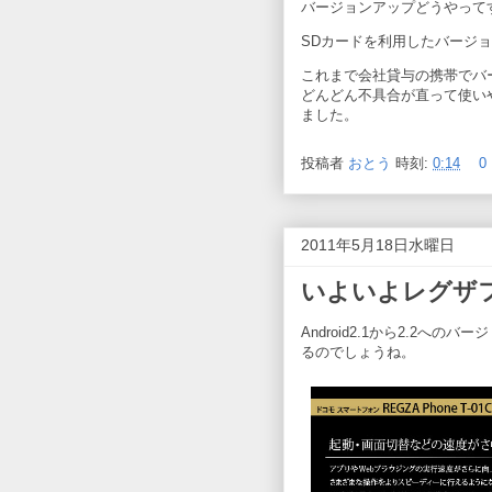
バージョンアップどうやって
SDカードを利用したバージ
これまで会社貸与の携帯でバ
どんどん不具合が直って使い
ました。
投稿者
おとう
時刻:
0:14
0
2011年5月18日水曜日
いよいよレグザ
Android2.1から2.2
るのでしょうね。