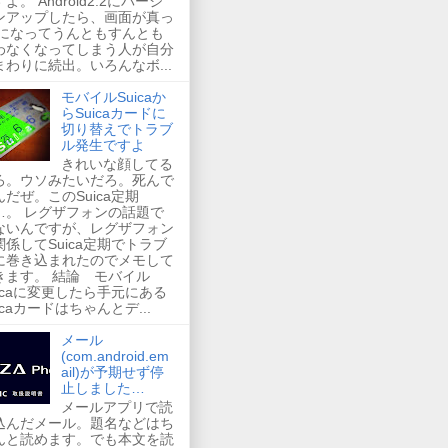
よ。 Android2.2にバージ
ンアップしたら、画面が真っ
 になってうんともすんとも
わなくなってしまう人が自分
まわりに続出。いろんなボ...
モバイルSuicaか
らSuicaカードに
切り替えでトラブ
ル発生ですよ
きれいな顔してる
ろ。ウソみたいだろ。死んで
んだぜ。このSuica定期
…。 レグザフォンの話題で
ないんですが、レグザフォン
関係してSuica定期でトラブ
に巻き込まれたのでメモして
きます。 結論 モバイル
uicaに変更したら手元にある
icaカードはちゃんとデ...
メール
(com.android.em
ail)が予期せず停
止しました…
メールアプリで読
込んだメール。題名などはち
んと読めます。でも本文を読