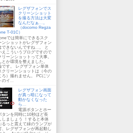
レグザフォンでス
クリーンショット
を撮る方法は大変
なんだなぁ…。
（docomo Regza
one T-01C）
Phoneでは簡単にできるスク
ーンショットがレグザフォン
はできないんですね…。 と
いえこういうブログですので
クリーンショットって大事。
んとか環境を整えました。
論です。 レグザフォン単体
スクリーンショットは（今の
ころ）撮れません。 PCにソ
のイ...
レグザフォン画面
が真っ暗になって
動かなくなった
ら…
電源ボタンとホー
ボタンを同時に10秒ほど長
ししましょう ！すると本体
ぶるっと震えて緑のランプが
灯、レグザフォンが再起動し