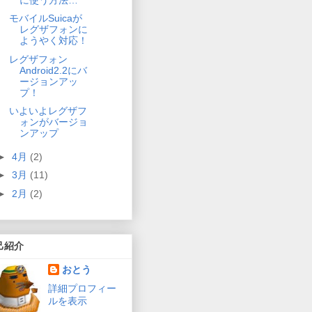
モバイルSuicaが
レグザフォンに
ようやく対応！
レグザフォン
Android2.2にバ
ージョンアッ
プ！
いよいよレグザフ
ォンがバージョ
ンアップ
►
4月
(2)
►
3月
(11)
►
2月
(2)
己紹介
おとう
詳細プロフィー
ルを表示