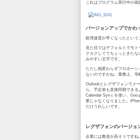
これはプログラム実行中の画
バージョンアップでかわ
処理速度が早くなったという
見た目ではデフォルトでモトヤフ
クカクしててちょっときたな
みやすい文字です。
ただし相変わらずプロポーシ
ないのですかね。業務上、等
Outlookとレグザフォン
ら、予定表も直接同期できるよ
Calendar Synｃを使
要じゃなくなりました。iPh
だけうれしいです。
レグザフォンのバージョ
企業には敷居が高そうですね