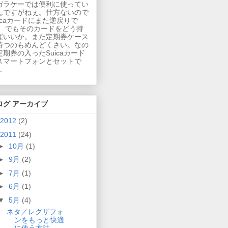
ガラケーでは便利に使ってい
んですがねぇ。仕方ないので
uicaカードにまた逆戻りで
。 でもそのカードをどう持
ばいいか。また定期券ケース
持つのもめんどくさい。なの
定期券の入ったSuicaカード
スマートフォンとセットで
.
ログ アーカイブ
2012
(2)
2011
(24)
►
10月
(1)
►
9月
(2)
►
7月
(1)
►
6月
(1)
▼
5月
(4)
ネタ／レグザフォ
ンをもっと快適
に使う方法…