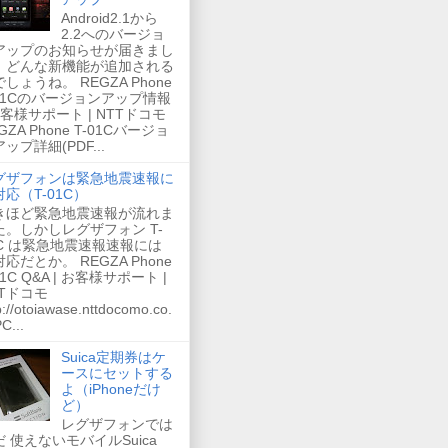
Android2.1から
2.2へのバージョ
アップのお知らせが届きまし
。どんな新機能が追加される
しょうね。 REGZA Phone
-01Cのバージョンアップ情報
お客様サポート | NTTドコモ
GZA Phone T-01Cバージョ
ップ詳細(PDF...
グザフォンは緊急地震速報に
応（T-01C）
きほど緊急地震速報が流れま
た。しかしレグザフォン T-
1C は緊急地震速報速報には
応だとか。 REGZA Phone
01C Q&A | お客様サポート |
TTドコモ
p://otoiawase.nttdocomo.co.
PC...
Suica定期券はケ
ースにセットする
よ（iPhoneだけ
ど）
レグザフォンでは
だ 使えないモバイルSuica